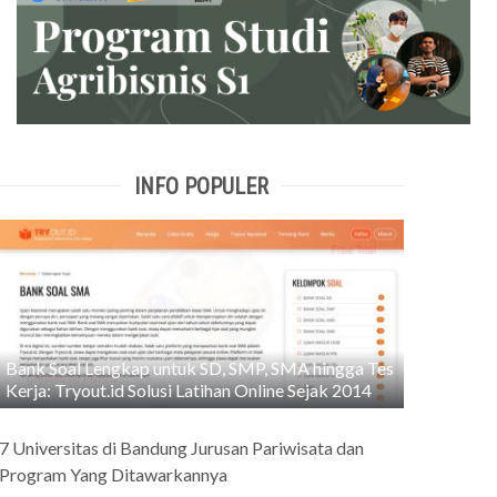
INFO POPULER
Bank Soal Lengkap untuk SD, SMP, SMA hingga Tes
Kerja: Tryout.id Solusi Latihan Online Sejak 2014
7 Universitas di Bandung Jurusan Pariwisata dan
Program Yang Ditawarkannya