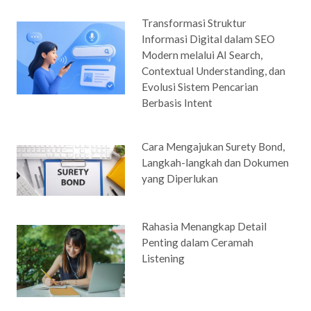
Transformasi Struktur
Informasi Digital dalam SEO
Modern melalui AI Search,
Contextual Understanding, dan
Evolusi Sistem Pencarian
Berbasis Intent
Cara Mengajukan Surety Bond,
Langkah-langkah dan Dokumen
yang Diperlukan
Rahasia Menangkap Detail
Penting dalam Ceramah
Listening