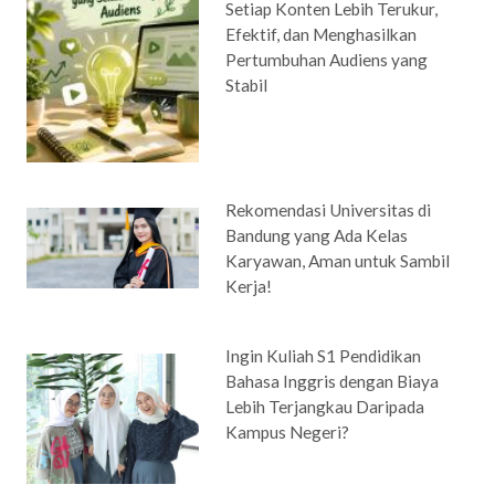
Setiap Konten Lebih Terukur,
Efektif, dan Menghasilkan
Pertumbuhan Audiens yang
Stabil
Rekomendasi Universitas di
Bandung yang Ada Kelas
Karyawan, Aman untuk Sambil
Kerja!
Ingin Kuliah S1 Pendidikan
Bahasa Inggris dengan Biaya
Lebih Terjangkau Daripada
Kampus Negeri?