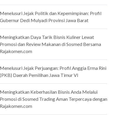
Menelusuri Jejak Politik dan Kepemimpinan: Profil
Gubernur Dedi Mulyadi Provinsi Jawa Barat
Meningkatkan Daya Tarik Bisnis Kuliner Lewat
Promosi dan Review Makanan di Sosmed Bersama
Rajakomen.com
Menelusuri Jejak Perjuangan: Profil Anggia Erma Rini
(PKB) Daerah Pemilihan Jawa Timur VI
Meningkatkan Keberhasilan Bisnis Anda Melalui
Promosi di Sosmed Trading Aman Terpercaya dengan
Rajakomen.com