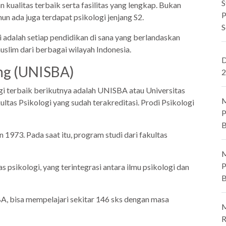
S
ualitas terbaik serta fasilitas yang lengkap. Bukan
P
n ada juga terdapat psikologi jenjang S2.
S
i adalah setiap pendidikan di sana yang berlandaskan
slim dari berbagai wilayah Indonesia.
D
ung (UNISBA)
2
ogi terbaik berikutnya adalah UNISBA atau Universitas
M
tas Psikologi yang sudah terakreditasi. Prodi Psikologi
P
B
n 1973. Pada saat itu, program studi dari fakultas
M
P
 psikologi, yang terintegrasi antara ilmu psikologi dan
B
, bisa mempelajari sekitar 146 sks dengan masa
M
R