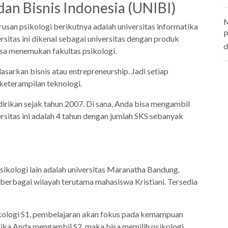
 dan Bisnis Indonesia (UNIBI)
M
usan psikologi berikutnya adalah universitas informatika
P
rsitas ini dikenal sebagai universitas dengan produk
d
isa menemukan fakultas psikologi.
dasarkan bisnis atau entrepreneurship. Jadi setiap
 keterampilan teknologi.
dirikan sejak tahun 2007. Di sana, Anda bisa mengambil
ersitas ini adalah 4 tahun dengan jumlah SKS sebanyak
psikologi lain adalah universitas Maranatha Bandung.
 berbagai wilayah terutama mahasiswa Kristiani. Tersedia
kologi S1, pembelajaran akan fokus pada kemampuan
 jika Anda mengambil S2, maka bisa memilih psikologi