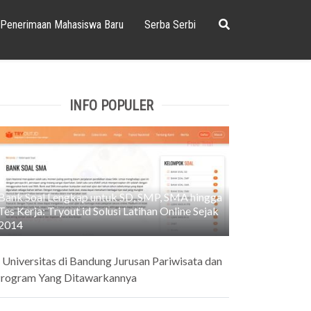
Penerimaan Mahasiswa Baru
Serba Serbi
INFO POPULER
Bank Soal Lengkap untuk SD, SMP, SMA hingga
Tes Kerja: Tryout.id Solusi Latihan Online Sejak
2014
 Universitas di Bandung Jurusan Pariwisata dan
rogram Yang Ditawarkannya