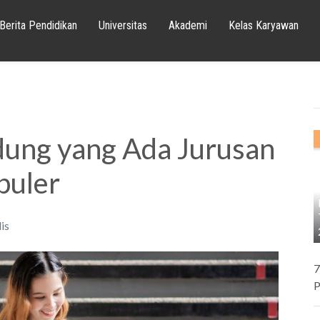
Berita Pendidikan
Universitas
Akademi
Kelas Karyawan
dung yang Ada Jurusan
puler
is
7
P