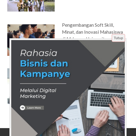
Pengembangan Soft Skill,
Minat, dan Inovasi Mahasiswa
Tutup
di Ma'soem University
Apa yang Dipelajari di Jurusan
Teknik Industri Agar Lulusan
Mampu Mengelola Proyek
Besar?