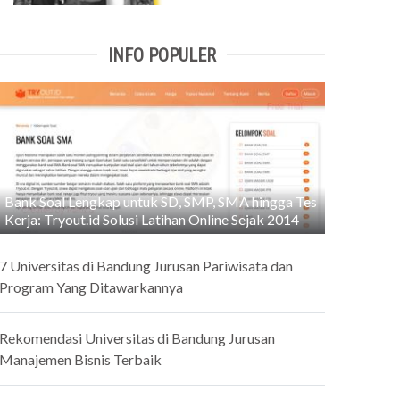
INFO POPULER
Bank Soal Lengkap untuk SD, SMP, SMA hingga Tes
Kerja: Tryout.id Solusi Latihan Online Sejak 2014
7 Universitas di Bandung Jurusan Pariwisata dan
Program Yang Ditawarkannya
Rekomendasi Universitas di Bandung Jurusan
Manajemen Bisnis Terbaik