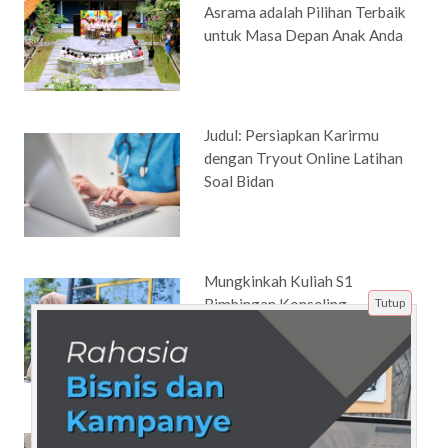
Asrama adalah Pilihan Terbaik
untuk Masa Depan Anak Anda
Judul: Persiapkan Karirmu
dengan Tryout Online Latihan
Soal Bidan
Mungkinkah Kuliah S1
Bimbingan Konseling
Tutup
Berkualitas dengan Biaya Lebih
Ringan Daripada Kampus
Negeri?
Apa Itu Try Out? Cara