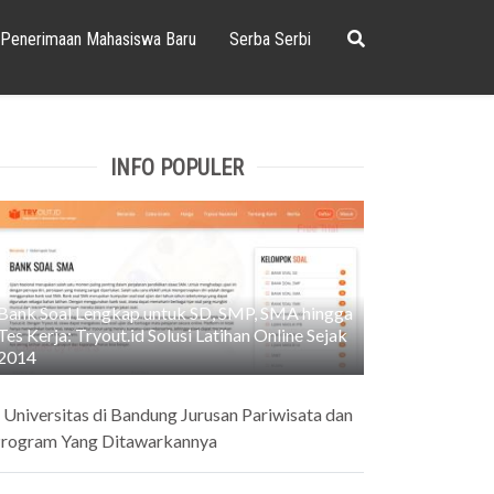
Penerimaan Mahasiswa Baru
Serba Serbi
INFO POPULER
Bank Soal Lengkap untuk SD, SMP, SMA hingga
Tes Kerja: Tryout.id Solusi Latihan Online Sejak
2014
 Universitas di Bandung Jurusan Pariwisata dan
rogram Yang Ditawarkannya