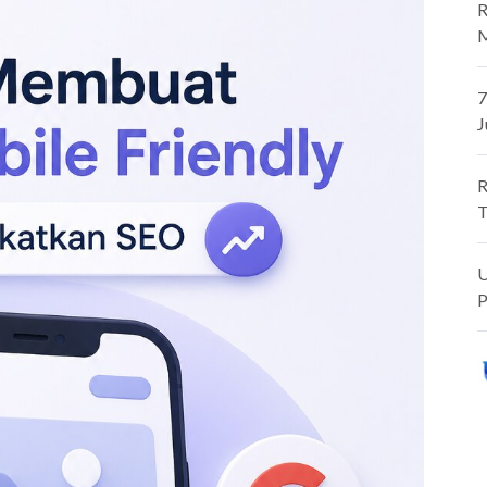
R
M
7
J
R
T
U
P