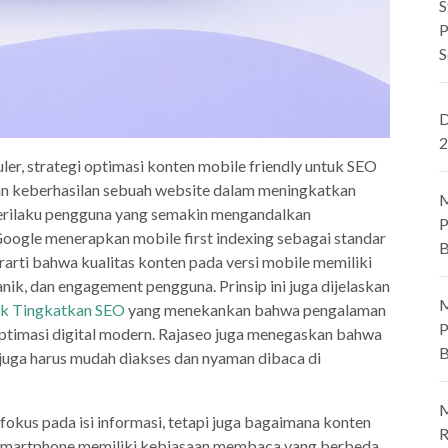
S
P
S
D
2
ler, strategi optimasi konten mobile friendly untuk SEO
an keberhasilan sebuah website dalam meningkatkan
M
perilaku pengguna yang semakin mengandalkan
P
ogle menerapkan mobile first indexing sebagai standar
B
rarti bahwa kualitas konten pada versi mobile memiliki
anik, dan engagement pengguna. Prinsip ini juga dijelaskan
M
uk Tingkatkan SEO
yang menekankan bahwa pengalaman
P
optimasi digital modern. Rajaseo juga menegaskan bahwa
B
 juga harus mudah diakses dan nyaman dibaca di
M
fokus pada isi informasi, tetapi juga bagaimana konten
R
 smartphone memiliki kebiasaan membaca yang berbeda