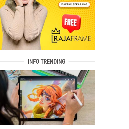
INFO TRENDING