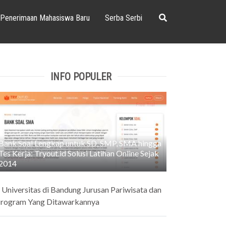
Penerimaan Mahasiswa Baru
Serba Serbi
INFO POPULER
Bank Soal Lengkap untuk SD, SMP, SMA hingga
Tes Kerja: Tryout.id Solusi Latihan Online Sejak
2014
 Universitas di Bandung Jurusan Pariwisata dan
rogram Yang Ditawarkannya