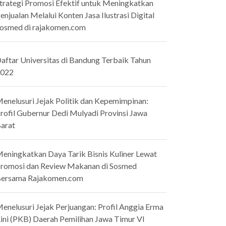
trategi Promosi Efektif untuk Meningkatkan
enjualan Melalui Konten Jasa Ilustrasi Digital
osmed di rajakomen.com
aftar Universitas di Bandung Terbaik Tahun
022
enelusuri Jejak Politik dan Kepemimpinan:
rofil Gubernur Dedi Mulyadi Provinsi Jawa
arat
eningkatkan Daya Tarik Bisnis Kuliner Lewat
romosi dan Review Makanan di Sosmed
ersama Rajakomen.com
enelusuri Jejak Perjuangan: Profil Anggia Erma
ini (PKB) Daerah Pemilihan Jawa Timur VI