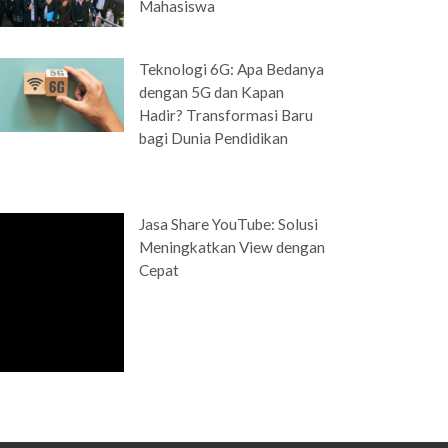
Mahasiswa
Teknologi 6G: Apa Bedanya
dengan 5G dan Kapan
Hadir? Transformasi Baru
bagi Dunia Pendidikan
Jasa Share YouTube: Solusi
Meningkatkan View dengan
Cepat