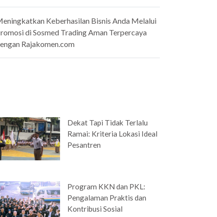
eningkatkan Keberhasilan Bisnis Anda Melalui
romosi di Sosmed Trading Aman Terpercaya
engan Rajakomen.com
Dekat Tapi Tidak Terlalu
Ramai: Kriteria Lokasi Ideal
Pesantren
Program KKN dan PKL:
Pengalaman Praktis dan
Kontribusi Sosial