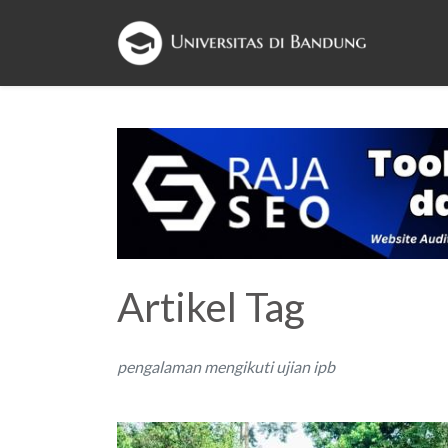
Artikel Tag
pengalaman mengikuti ujian ipb