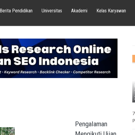
Berita Pendidikan
Universitas
Akademi
Kelas Karyawan
7
P
Pengalaman
Mengikuti Ujian