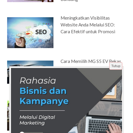
Meningkatkan Visibilitas
Website Anda Melalui SEO:
Cara Efektif untuk Promosi
Cara Memilih MG S5 EV Bekas
Tutup
yang Tetap Adaptif terhadap
Perubahan Gaya Hidup dan
Mobilitas
Tryout Online Sejarah:
Meningkatkan Persiapan Ujian
Kelas 10