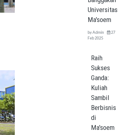
Universitas
Ma'soem
by
Admin
27
Feb 2025
Raih
Sukses
Ganda:
Kuliah
Sambil
Berbisnis
di
Ma'soem