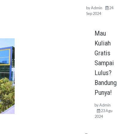
by
Admin
24
Sep 2024
Mau
Kuliah
Gratis
Sampai
Lulus?
Bandung
Punya!
by
Admin
23 Agu
2024