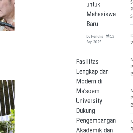
S
untuk
P
Mahasiswa
S
Baru
D
by
Penulis
13
Sep 2025
2
M
Fasilitas
P
Lengkap dan
B
Modern di
Ma’soem
M
P
University
B
Dukung
Pengembangan
M
R
Akademik dan