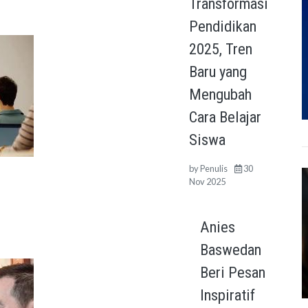
Transformasi
Pendidikan
2025, Tren
Baru yang
Mengubah
Cara Belajar
Siswa
by
Penulis
30
Nov 2025
Anies
Baswedan
Beri Pesan
Inspiratif