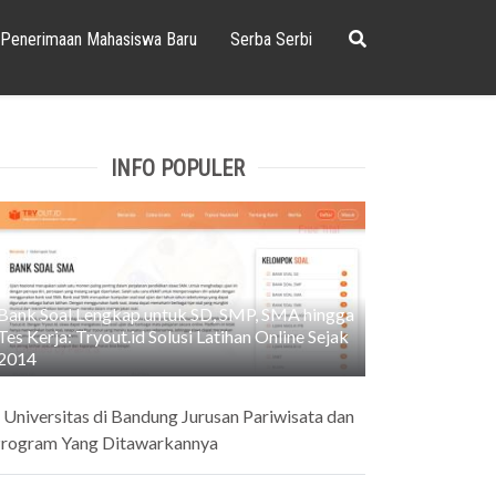
Penerimaan Mahasiswa Baru
Serba Serbi
INFO POPULER
Bank Soal Lengkap untuk SD, SMP, SMA hingga
Tes Kerja: Tryout.id Solusi Latihan Online Sejak
2014
 Universitas di Bandung Jurusan Pariwisata dan
rogram Yang Ditawarkannya