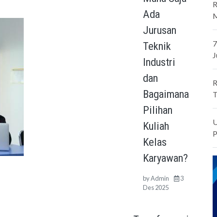
R
Ada
M
Jurusan
7
Teknik
J
Industri
dan
R
Bagaimana
T
Pilihan
U
Kuliah
P
Kelas
Karyawan?
by
Admin
3
Des 2025