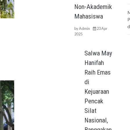
Non-Akademik
M
Mahasiswa
P
d
by
Admin
23 Apr
2025
Salwa May
Hanifah
Raih Emas
di
Kejuaraan
Pencak
Silat
Nasional,
Banggakan