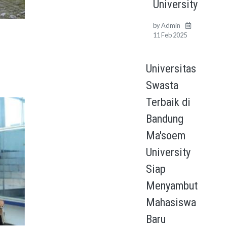
University
by
Admin
11 Feb 2025
Universitas
Swasta
Terbaik di
Bandung
Ma'soem
University
Siap
Menyambut
Mahasiswa
Baru