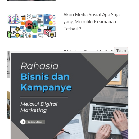
Akun Media Sosial Apa Saja
yang Memiliki Keamanan
Terbaik?
Tutup
Efek Jasa Share Media Sosial
terhadap SEO Website Anda
Tips Lolos SIMAK UI:
Memahami Sistem Penilaian
dan Strategi Menjawab Soal