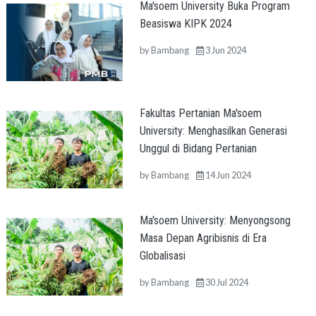
Ma'soem University Buka Program
Beasiswa KIPK 2024
by
Bambang
3 Jun 2024
Fakultas Pertanian Ma'soem
University: Menghasilkan Generasi
Unggul di Bidang Pertanian
by
Bambang
14 Jun 2024
Ma'soem University: Menyongsong
Masa Depan Agribisnis di Era
Globalisasi
by
Bambang
30 Jul 2024