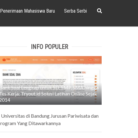
Penerimaan Mahasiswa Baru
Serba Serbi
INFO POPULER
Bank Soal Lengkap untuk SD, SMP, SMA hingga
Tes Kerja: Tryout.id Solusi Latihan Online Sejak
2014
 Universitas di Bandung Jurusan Pariwisata dan
rogram Yang Ditawarkannya