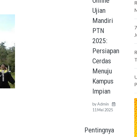
Online
R
Ujian
M
Mandiri
7
PTN
J
2025:
Persiapan
R
T
Cerdas
Menuju
U
Kampus
P
Impian
by
Admin
11 Mei 2025
Pentingnya