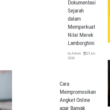
Dokumentasi
Sejarah
dalam
Memperkuat
Nilai Merek
Lamborghini
by
Admin
21 Jun
2026
Cara
Mempromosikan
Angket Online
agar Banyak