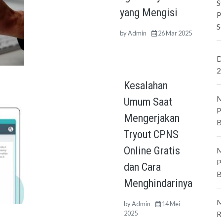
S
yang Mengisi
P
S
by
Admin
26 Mar 2025
D
2
Kesalahan
M
Umum Saat
P
Mengerjakan
B
Tryout CPNS
Online Gratis
M
P
dan Cara
B
Menghindarinya
M
by
Admin
14 Mei
2025
R