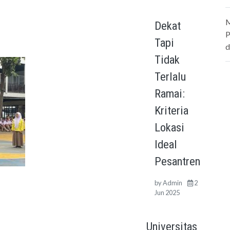
M
Dekat
P
Tapi
d
Tidak
Terlalu
Ramai:
Kriteria
Lokasi
Ideal
Pesantren
by
Admin
2
Jun 2025
Universitas