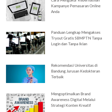
Cara Mengukur Keberhasilan
Kampanye Pemasaran Online
Anda
Panduan Lengkap Mengakses
Tryout Gratis SBMPTN Tanpa
Login dan Tanpa Iklan
Rekomendasi Universitas di
Bandung Jurusan Kedokteran
Terbaik
Mengoptimalkan Brand
Awareness Digital Melalui
Strategi Konten Kreatif