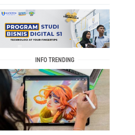
INFO TRENDING