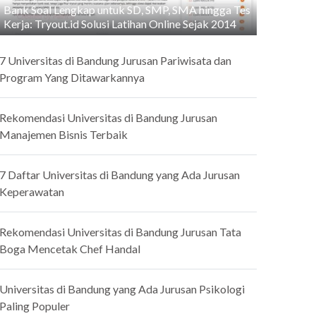
Bank Soal Lengkap untuk SD, SMP, SMA hingga Tes
Kerja: Tryout.id Solusi Latihan Online Sejak 2014
7 Universitas di Bandung Jurusan Pariwisata dan
Program Yang Ditawarkannya
Rekomendasi Universitas di Bandung Jurusan
Manajemen Bisnis Terbaik
7 Daftar Universitas di Bandung yang Ada Jurusan
Keperawatan
Rekomendasi Universitas di Bandung Jurusan Tata
Boga Mencetak Chef Handal
Universitas di Bandung yang Ada Jurusan Psikologi
Paling Populer