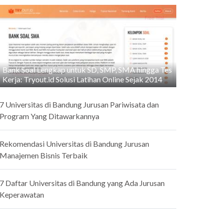
Bank Soal Lengkap untuk SD, SMP, SMA hingga Tes
Kerja: Tryout.id Solusi Latihan Online Sejak 2014
7 Universitas di Bandung Jurusan Pariwisata dan
Program Yang Ditawarkannya
Rekomendasi Universitas di Bandung Jurusan
Manajemen Bisnis Terbaik
7 Daftar Universitas di Bandung yang Ada Jurusan
Keperawatan