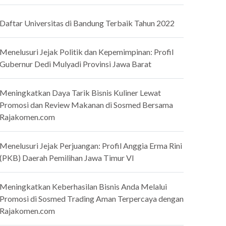
Daftar Universitas di Bandung Terbaik Tahun 2022
Menelusuri Jejak Politik dan Kepemimpinan: Profil
Gubernur Dedi Mulyadi Provinsi Jawa Barat
Meningkatkan Daya Tarik Bisnis Kuliner Lewat
Promosi dan Review Makanan di Sosmed Bersama
Rajakomen.com
Menelusuri Jejak Perjuangan: Profil Anggia Erma Rini
(PKB) Daerah Pemilihan Jawa Timur VI
Meningkatkan Keberhasilan Bisnis Anda Melalui
Promosi di Sosmed Trading Aman Terpercaya dengan
Rajakomen.com