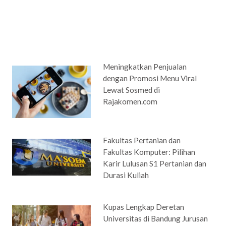
Meningkatkan Penjualan
dengan Promosi Menu Viral
Lewat Sosmed di
Rajakomen.com
Fakultas Pertanian dan
Fakultas Komputer: Pilihan
Karir Lulusan S1 Pertanian dan
Durasi Kuliah
Kupas Lengkap Deretan
Universitas di Bandung Jurusan