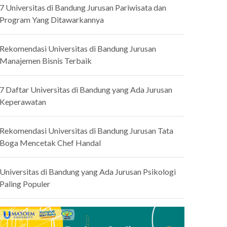
7 Universitas di Bandung Jurusan Pariwisata dan
Program Yang Ditawarkannya
Rekomendasi Universitas di Bandung Jurusan
Manajemen Bisnis Terbaik
7 Daftar Universitas di Bandung yang Ada Jurusan
Keperawatan
Rekomendasi Universitas di Bandung Jurusan Tata
Boga Mencetak Chef Handal
Universitas di Bandung yang Ada Jurusan Psikologi
Paling Populer