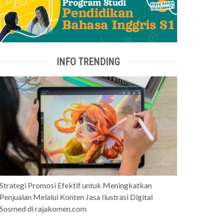
INFO TRENDING
Strategi Promosi Efektif untuk Meningkatkan
Penjualan Melalui Konten Jasa Ilustrasi Digital
Sosmed di rajakomen.com