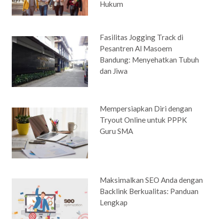
Hukum
Fasilitas Jogging Track di
Pesantren Al Masoem
Bandung: Menyehatkan Tubuh
dan Jiwa
Mempersiapkan Diri dengan
Tryout Online untuk PPPK
Guru SMA
Maksimalkan SEO Anda dengan
Backlink Berkualitas: Panduan
Lengkap