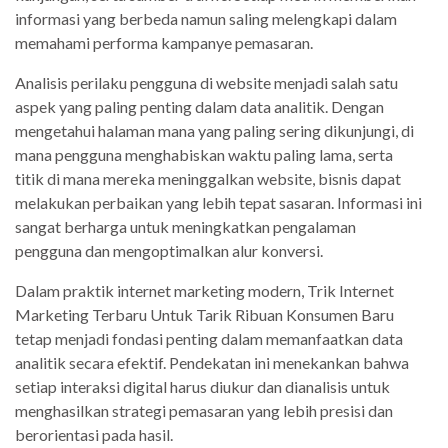
informasi yang berbeda namun saling melengkapi dalam
memahami performa kampanye pemasaran.
Analisis perilaku pengguna di website menjadi salah satu
aspek yang paling penting dalam data analitik. Dengan
mengetahui halaman mana yang paling sering dikunjungi, di
mana pengguna menghabiskan waktu paling lama, serta
titik di mana mereka meninggalkan website, bisnis dapat
melakukan perbaikan yang lebih tepat sasaran. Informasi ini
sangat berharga untuk meningkatkan pengalaman
pengguna dan mengoptimalkan alur konversi.
Dalam praktik internet marketing modern, Trik Internet
Marketing Terbaru Untuk Tarik Ribuan Konsumen Baru
tetap menjadi fondasi penting dalam memanfaatkan data
analitik secara efektif. Pendekatan ini menekankan bahwa
setiap interaksi digital harus diukur dan dianalisis untuk
menghasilkan strategi pemasaran yang lebih presisi dan
berorientasi pada hasil.