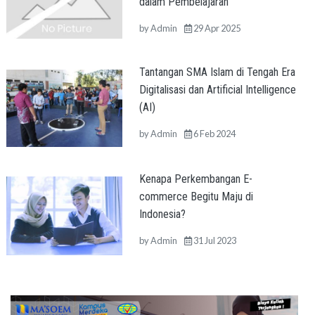
dalam Pembelajaran
by
Admin
29 Apr 2025
Tantangan SMA Islam di Tengah Era
Digitalisasi dan Artificial Intelligence
(AI)
by
Admin
6 Feb 2024
Kenapa Perkembangan E-
commerce Begitu Maju di
Indonesia?
by
Admin
31 Jul 2023