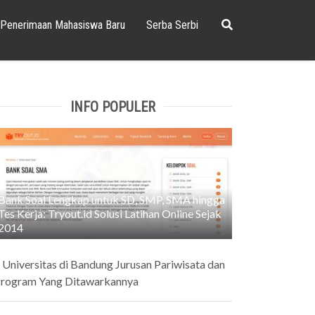
Penerimaan Mahasiswa Baru
Serba Serbi
INFO POPULER
Bank Soal Lengkap untuk SD, SMP, SMA hingga
Tes Kerja: Tryout.id Solusi Latihan Online Sejak
2014
 Universitas di Bandung Jurusan Pariwisata dan
rogram Yang Ditawarkannya