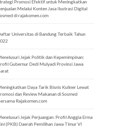
trategi Promosi Efektif untuk Meningkatkan
enjualan Melalui Konten Jasa Ilustrasi Digital
osmed di rajakomen.com
aftar Universitas di Bandung Terbaik Tahun
022
enelusuri Jejak Politik dan Kepemimpinan:
rofil Gubernur Dedi Mulyadi Provinsi Jawa
arat
eningkatkan Daya Tarik Bisnis Kuliner Lewat
romosi dan Review Makanan di Sosmed
ersama Rajakomen.com
enelusuri Jejak Perjuangan: Profil Anggia Erma
ini (PKB) Daerah Pemilihan Jawa Timur VI