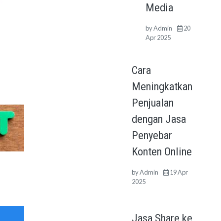
Media
by
Admin
20
Apr 2025
Cara
Meningkatkan
Penjualan
dengan Jasa
Penyebar
Konten Online
by
Admin
19 Apr
2025
Jasa Share ke