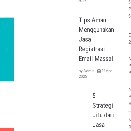
2025
S
P
S
Tips Aman
Menggunakan
D
Jasa
2
Registrasi
Email Massal
M
P
by
Admin
24 Apr
B
2025
M
5
P
B
Strategi
Jitu dari
M
Jasa
R