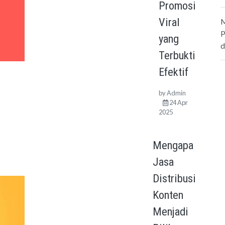
Promosi
Viral
M
P
yang
d
Terbukti
Efektif
by
Admin
24 Apr
2025
Mengapa
Jasa
Distribusi
Konten
Menjadi