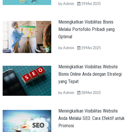
by
Admin
19 Mei 2025
Meningkatkan Visibilitas Bisnis
Melalui Portofolio Pribadi yang
Optimal
by
Admin
19 Mei 2025
Meningkatkan Visibilitas Website
Bisnis Online Anda dengan Strategi
yang Tepat
by
Admin
18 Mei 2025
Meningkatkan Visibilitas Website
Anda Melalui SEO: Cara Efektif untuk
Promosi