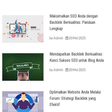
Maksimalkan SEO Anda dengan
Backlink Berkualitas: Panduan
Lengkap
by
Admin
20 Mei 2025
Mendapatkan Backlink Berkualitas:
Kunci Sukses SEO untuk Blog Anda
by
Admin
20 Mei 2025
Optimalkan Website Anda Melalui
Forum: Strategi Backlink yang
Efektif