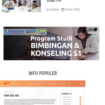
Siswa IPA
by
Admin
22 Jun 2025
INFO POPULER