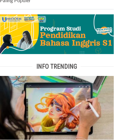
Paling Populer
INFO TRENDING