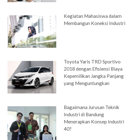
Kegiatan Mahasiswa dalam
Membangun Koneksi Industri
Toyota Yaris TRD Sportivo
2018 dengan Efisiensi Biaya
Kepemilikan Jangka Panjang
yang Menguntungkan
Bagaimana Jurusan Teknik
Industri di Bandung
Menerapkan Konsep Industri
40?