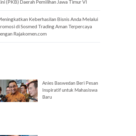
ini (PKB) Daerah Pemilihan Jawa Timur VI
eningkatkan Keberhasilan Bisnis Anda Melalui
romosi di Sosmed Trading Aman Terpercaya
engan Rajakomen.com
Anies Baswedan Beri Pesan
Inspiratif untuk Mahasiswa
Baru