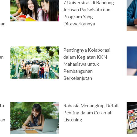
7 Universitas di Bandung
Jurusan Pariwisata dan
Program Yang
uan
Ditawarkannya
Pentingnya Kolaborasi
an
dalam Kegiatan KKN
Mahasiswa untuk
Pembangunan
Berkelanjutan
ta
Rahasia Menangkap Detail
Penting dalam Ceramah
san
Listening
s