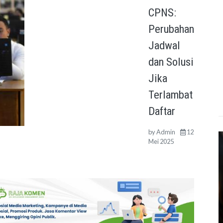
CPNS:
Perubahan
Jadwal
dan Solusi
Jika
Terlambat
Daftar
by
Admin
12
Mei 2025