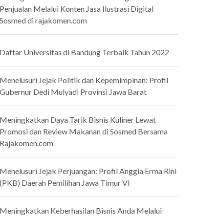
Penjualan Melalui Konten Jasa Ilustrasi Digital
Sosmed di rajakomen.com
Daftar Universitas di Bandung Terbaik Tahun 2022
Menelusuri Jejak Politik dan Kepemimpinan: Profil
Gubernur Dedi Mulyadi Provinsi Jawa Barat
Meningkatkan Daya Tarik Bisnis Kuliner Lewat
Promosi dan Review Makanan di Sosmed Bersama
Rajakomen.com
Menelusuri Jejak Perjuangan: Profil Anggia Erma Rini
(PKB) Daerah Pemilihan Jawa Timur VI
Meningkatkan Keberhasilan Bisnis Anda Melalui