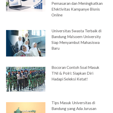
Pemasaran dan Meningkatkan
Efektivitas Kampanye Bisnis
Online
Universitas Swasta Terbaik di
Bandung Ma'soem University
Siap Menyambut Mahasiswa
Baru
Bocoran Contoh Soal Masuk
TNI & Polri: Siapkan Diri
Hadapi Seleksi Ketat!
Tips Masuk Universitas di
Bandung yang Ada Jurusan