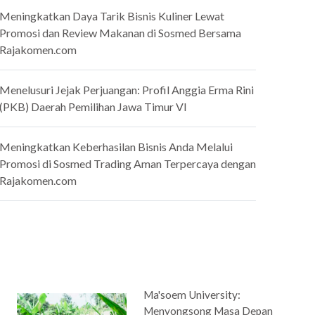
Meningkatkan Daya Tarik Bisnis Kuliner Lewat
Promosi dan Review Makanan di Sosmed Bersama
Rajakomen.com
Menelusuri Jejak Perjuangan: Profil Anggia Erma Rini
(PKB) Daerah Pemilihan Jawa Timur VI
Meningkatkan Keberhasilan Bisnis Anda Melalui
Promosi di Sosmed Trading Aman Terpercaya dengan
Rajakomen.com
Ma'soem University:
Menyongsong Masa Depan