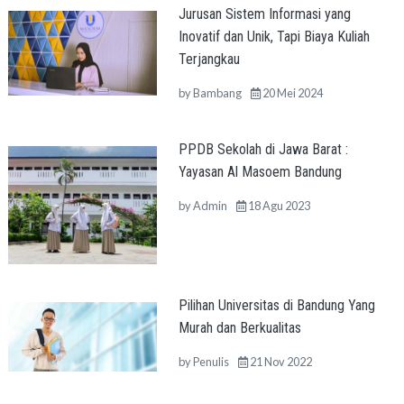
Jurusan Sistem Informasi yang
Inovatif dan Unik, Tapi Biaya Kuliah
Terjangkau
by
Bambang
20 Mei 2024
PPDB Sekolah di Jawa Barat :
Yayasan Al Masoem Bandung
by
Admin
18 Agu 2023
Pilihan Universitas di Bandung Yang
Murah dan Berkualitas
by
Penulis
21 Nov 2022