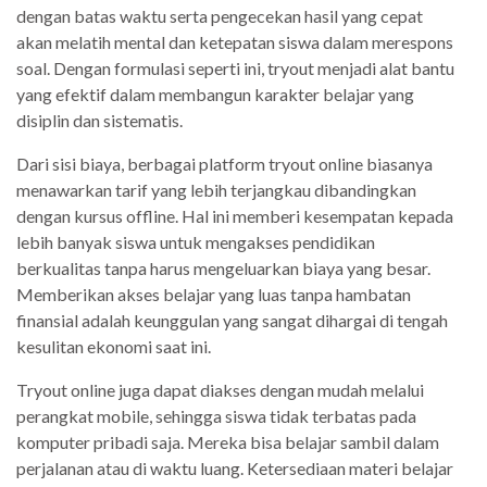
dengan batas waktu serta pengecekan hasil yang cepat
akan melatih mental dan ketepatan siswa dalam merespons
soal. Dengan formulasi seperti ini, tryout menjadi alat bantu
yang efektif dalam membangun karakter belajar yang
disiplin dan sistematis.
Dari sisi biaya, berbagai platform tryout online biasanya
menawarkan tarif yang lebih terjangkau dibandingkan
dengan kursus offline. Hal ini memberi kesempatan kepada
lebih banyak siswa untuk mengakses pendidikan
berkualitas tanpa harus mengeluarkan biaya yang besar.
Memberikan akses belajar yang luas tanpa hambatan
finansial adalah keunggulan yang sangat dihargai di tengah
kesulitan ekonomi saat ini.
Tryout online juga dapat diakses dengan mudah melalui
perangkat mobile, sehingga siswa tidak terbatas pada
komputer pribadi saja. Mereka bisa belajar sambil dalam
perjalanan atau di waktu luang. Ketersediaan materi belajar