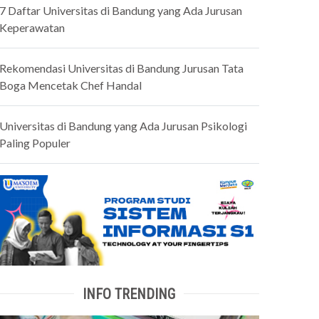
7 Daftar Universitas di Bandung yang Ada Jurusan
Keperawatan
Rekomendasi Universitas di Bandung Jurusan Tata
Boga Mencetak Chef Handal
Universitas di Bandung yang Ada Jurusan Psikologi
Paling Populer
INFO TRENDING