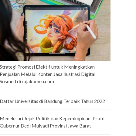
Strategi Promosi Efektif untuk Meningkatkan
Penjualan Melalui Konten Jasa Ilustrasi Digital
Sosmed di rajakomen.com
Daftar Universitas di Bandung Terbaik Tahun 2022
Menelusuri Jejak Politik dan Kepemimpinan: Profil
Gubernur Dedi Mulyadi Provinsi Jawa Barat