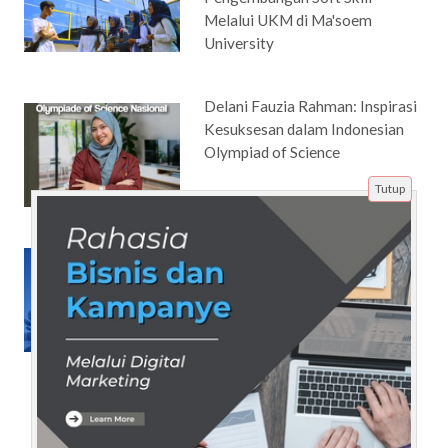
Melalui UKM di Ma'soem
University
Delani Fauzia Rahman: Inspirasi
Kesuksesan dalam Indonesian
Olympiad of Science
Tutup
Strategi Branding dan SEO
Lokal untuk UMKM Modern:
Cara Membangun Kepercayaan
Audiens, Meningkatkan Traffic
Organik, dan Memperkuat
Posisi Bisnis di Era Digital
Berbasis AI Search