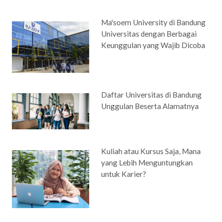
Ma'soem University di Bandung
Universitas dengan Berbagai
Keunggulan yang Wajib Dicoba
Daftar Universitas di Bandung
Unggulan Beserta Alamatnya
Kuliah atau Kursus Saja, Mana
yang Lebih Menguntungkan
untuk Karier?