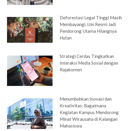
Deforestasi Legal Tinggi Masih
Membayangi, Izin Resmi Jadi
Pendorong Utama Hilangnya
Hutan
Strategi Cerdas Tingkatkan
Interaksi Media Sosial dengan
Rajakomen
Menumbuhkan Inovasi dan
Kreativitas: Bagaimana
Kegiatan Kampus Mendorong
Minat Wirausaha di Kalangan
Mahasiswa