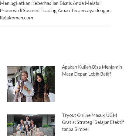
Meningkatkan Keberhasilan Bisnis Anda Melalui
Promosi di Sosmed Trading Aman Terpercaya dengan
Rajakomen.com
Apakah Kuliah Bisa Menjamin
Masa Depan Lebih Baik?
Tryout Online Masuk UGM
Gratis: Strategi Belajar Efektif
tanpa Bimbel