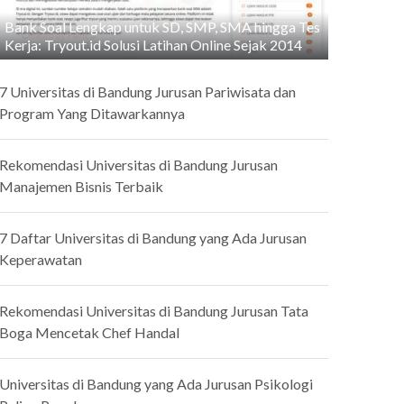
Bank Soal Lengkap untuk SD, SMP, SMA hingga Tes
Kerja: Tryout.id Solusi Latihan Online Sejak 2014
7 Universitas di Bandung Jurusan Pariwisata dan
Program Yang Ditawarkannya
Rekomendasi Universitas di Bandung Jurusan
Manajemen Bisnis Terbaik
7 Daftar Universitas di Bandung yang Ada Jurusan
Keperawatan
Rekomendasi Universitas di Bandung Jurusan Tata
Boga Mencetak Chef Handal
Universitas di Bandung yang Ada Jurusan Psikologi