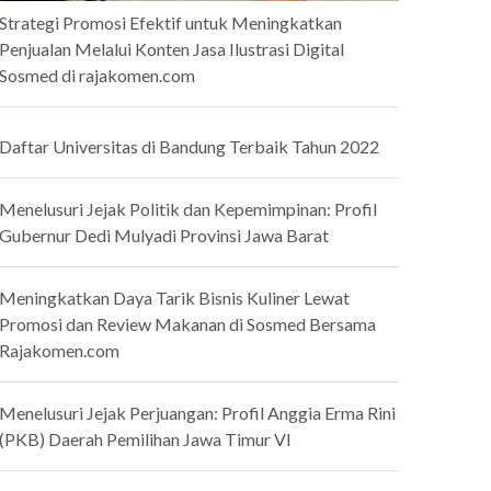
Strategi Promosi Efektif untuk Meningkatkan
Penjualan Melalui Konten Jasa Ilustrasi Digital
Sosmed di rajakomen.com
Daftar Universitas di Bandung Terbaik Tahun 2022
Menelusuri Jejak Politik dan Kepemimpinan: Profil
Gubernur Dedi Mulyadi Provinsi Jawa Barat
Meningkatkan Daya Tarik Bisnis Kuliner Lewat
Promosi dan Review Makanan di Sosmed Bersama
Rajakomen.com
Menelusuri Jejak Perjuangan: Profil Anggia Erma Rini
(PKB) Daerah Pemilihan Jawa Timur VI