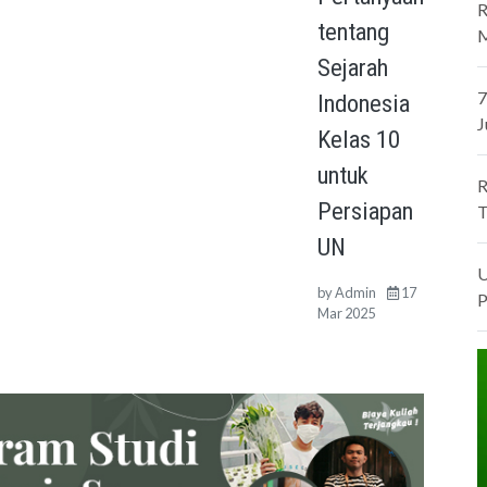
R
tentang
M
Sejarah
7
Indonesia
J
Kelas 10
untuk
R
Persiapan
T
UN
U
by
Admin
17
P
Mar 2025