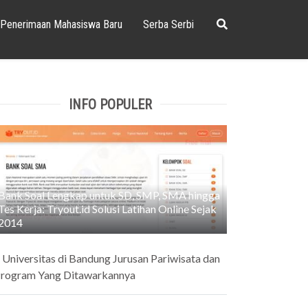
Penerimaan Mahasiswa Baru
Serba Serbi
INFO POPULER
Bank Soal Lengkap untuk SD, SMP, SMA hingga
Tes Kerja: Tryout.id Solusi Latihan Online Sejak
2014
 Universitas di Bandung Jurusan Pariwisata dan
rogram Yang Ditawarkannya