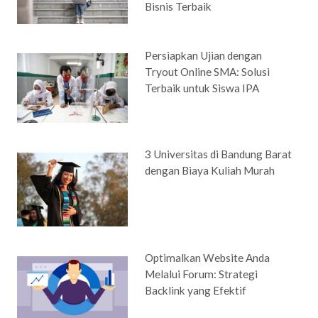
Bisnis Terbaik
Persiapkan Ujian dengan
Tryout Online SMA: Solusi
Terbaik untuk Siswa IPA
3 Universitas di Bandung Barat
dengan Biaya Kuliah Murah
Optimalkan Website Anda
Melalui Forum: Strategi
Backlink yang Efektif