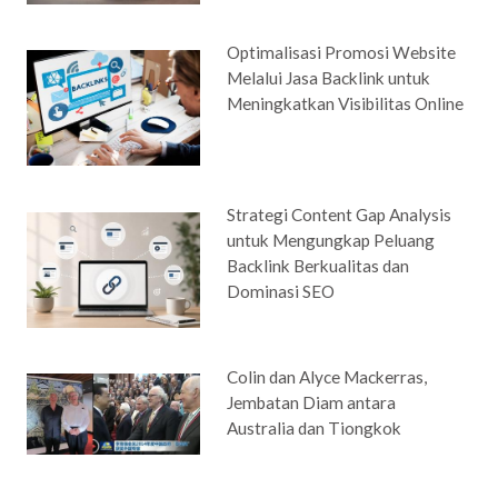
Optimalisasi Promosi Website
Melalui Jasa Backlink untuk
Meningkatkan Visibilitas Online
Strategi Content Gap Analysis
untuk Mengungkap Peluang
Backlink Berkualitas dan
Dominasi SEO
Colin dan Alyce Mackerras,
Jembatan Diam antara
Australia dan Tiongkok