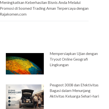
Meningkatkan Keberhasilan Bisnis Anda Melalui
Promosi di Sosmed Trading Aman Terpercaya dengan
Rajakomen.com
Mempersiapkan Ujian dengan
Tryout Online Geografi
Lingkungan
Peugeot 3008 dan Efektivitas
Bagasi dalam Menunjang
Aktivitas Keluarga Sehari-hari