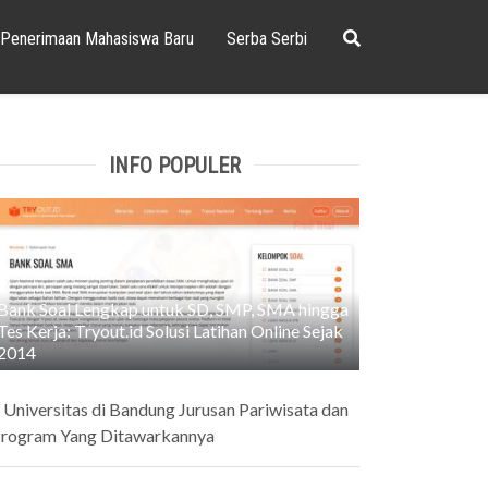
Penerimaan Mahasiswa Baru
Serba Serbi
INFO POPULER
Bank Soal Lengkap untuk SD, SMP, SMA hingga
Tes Kerja: Tryout.id Solusi Latihan Online Sejak
2014
 Universitas di Bandung Jurusan Pariwisata dan
rogram Yang Ditawarkannya