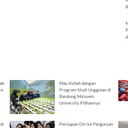
R
M
P
d
dah
Mau Kuliah dengan
wa
Program Studi Unggulan di
Bandung Ma'soem
University Pilihannya
di
Persiapan Diri ke Perguruan