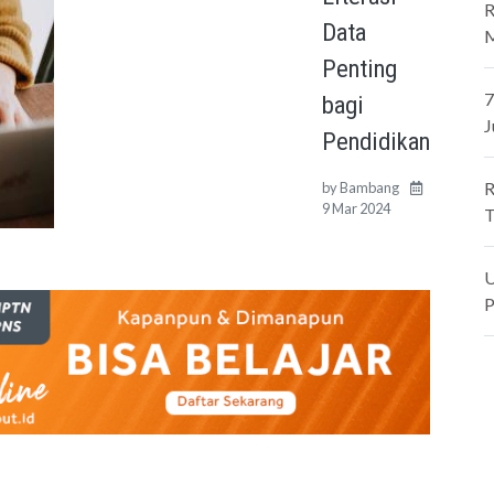
R
Data
M
Penting
7
bagi
J
Pendidikan
R
by
Bambang
9 Mar 2024
T
U
P