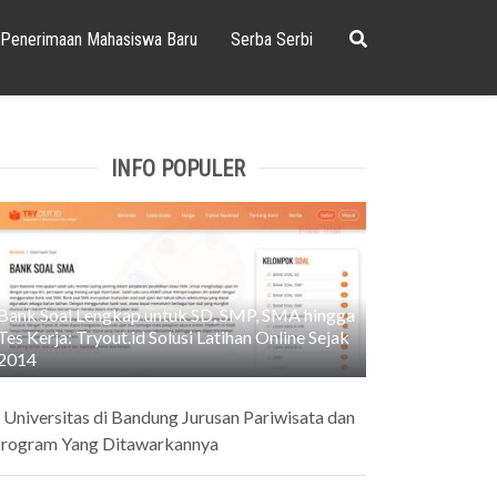
Penerimaan Mahasiswa Baru
Serba Serbi
INFO POPULER
Bank Soal Lengkap untuk SD, SMP, SMA hingga
Tes Kerja: Tryout.id Solusi Latihan Online Sejak
2014
 Universitas di Bandung Jurusan Pariwisata dan
rogram Yang Ditawarkannya