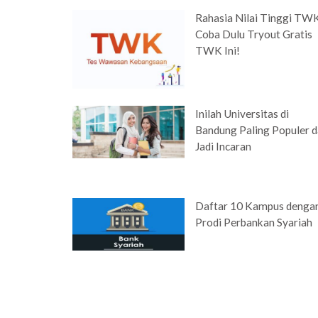
Rahasia Nilai Tinggi TW
Coba Dulu Tryout Gratis
TWK Ini!
Inilah Universitas di
Bandung Paling Populer 
Jadi Incaran
Daftar 10 Kampus denga
Prodi Perbankan Syariah