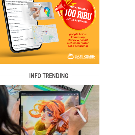
INFO TRENDING