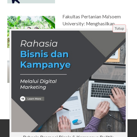
Fakultas Pertanian Ma'soem
University: Menghasilkan
Tutup
Generasi Unggul di Bidang
Pertanian
Bingung Cari Universitas
Jurusan Manajemen? Berikut
ada Universitas di Bandung
Jurusan Manajemen Paling
Unggul
Beranda
Artikel
Tentang Kami
Disclaimer