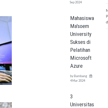
Sep 2024
M
P
Mahasiswa
d
Ma'soem
University
Sukses di
Pelatihan
Microsoft
Azure
by
Bambang
4 Mar 2024
3
Universitas