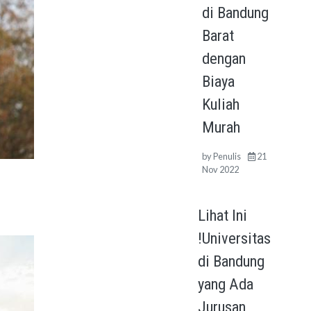
di Bandung
Barat
dengan
Biaya
Kuliah
Murah
by
Penulis
21
Nov 2022
Lihat Ini
!Universitas
di Bandung
yang Ada
Jurusan