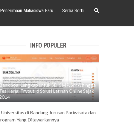
Penerimaan Mahasiswa Baru
Serba Serbi
INFO POPULER
Bank Soal Lengkap untuk SD, SMP, SMA hingga
Tes Kerja: Tryout.id Solusi Latihan Online Sejak
2014
 Universitas di Bandung Jurusan Pariwisata dan
rogram Yang Ditawarkannya