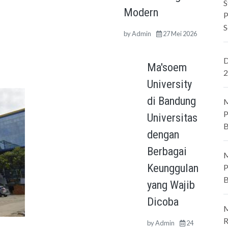
S
Modern
P
S
by
Admin
27 Mei 2026
D
Ma'soem
2
University
di Bandung
M
P
Universitas
B
dengan
Berbagai
M
Keunggulan
P
B
yang Wajib
Dicoba
M
R
by
Admin
24