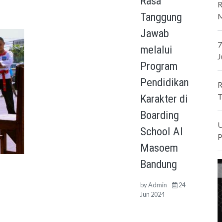
Rasa
R
Tanggung
M
Jawab
7
melalui
J
Program
Pendidikan
R
T
Karakter di
Boarding
U
School Al
P
Masoem
Bandung
by
Admin
24
Jun 2024