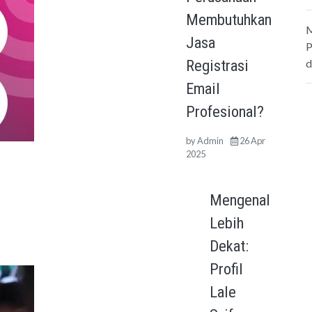
Membutuhkan
M
Jasa
P
Registrasi
d
Email
Profesional?
by
Admin
26 Apr
2025
Mengenal
Lebih
Dekat:
Profil
Lale