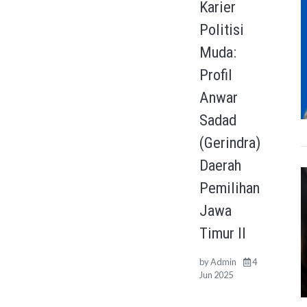
Karier
Politisi
Muda:
Profil
Anwar
Sadad
(Gerindra)
Daerah
Pemilihan
Jawa
Timur II
by
Admin
4
Jun 2025