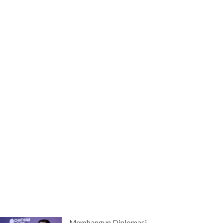
Membangun Diplomasi,