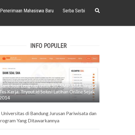
Penerimaan Mahasiswa Baru
Serba Serbi
INFO POPULER
Bank Soal Lengkap untuk SD, SMP, SMA hingga
Tes Kerja: Tryout.id Solusi Latihan Online Sejak
2014
 Universitas di Bandung Jurusan Pariwisata dan
rogram Yang Ditawarkannya