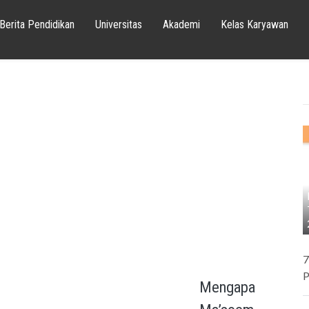
Berita Pendidikan
Universitas
Akademi
Kelas Karyawan
7
P
Mengapa