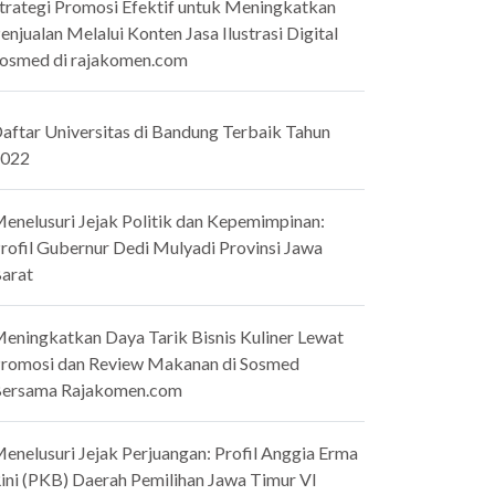
trategi Promosi Efektif untuk Meningkatkan
enjualan Melalui Konten Jasa Ilustrasi Digital
osmed di rajakomen.com
aftar Universitas di Bandung Terbaik Tahun
022
enelusuri Jejak Politik dan Kepemimpinan:
rofil Gubernur Dedi Mulyadi Provinsi Jawa
arat
eningkatkan Daya Tarik Bisnis Kuliner Lewat
romosi dan Review Makanan di Sosmed
ersama Rajakomen.com
enelusuri Jejak Perjuangan: Profil Anggia Erma
ini (PKB) Daerah Pemilihan Jawa Timur VI