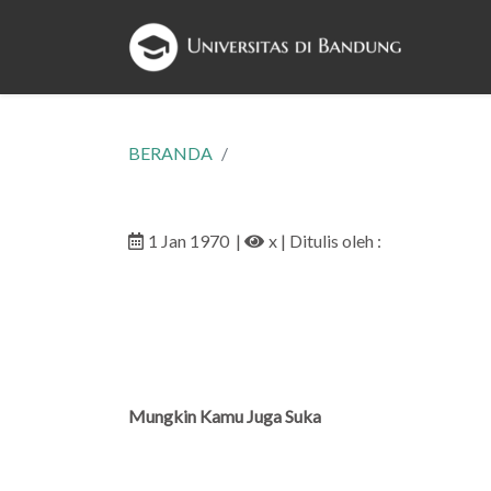
BERANDA
1 Jan 1970
|
x
| Ditulis oleh :
Mungkin Kamu Juga Suka